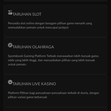
TARUHAN SLOT
Penyedia slot online dengan beragam pilihan game menarik yang
memudahkan pemain untuk mencapai jackpot
TARUHAN OLAHRAGA
Sportsbook Gaming Platform Terbaik menawarkan lebih banyak game,
odds yang lebih tinggi, dan menyediakan pilihan yang lebih banyak
untuk pemain.
TARUHAN LIVE KASINO
Platform Pilihan bagi perusahaan-perusahaan terbaik di dunia, dengan
pilihan variasi game terbanyak