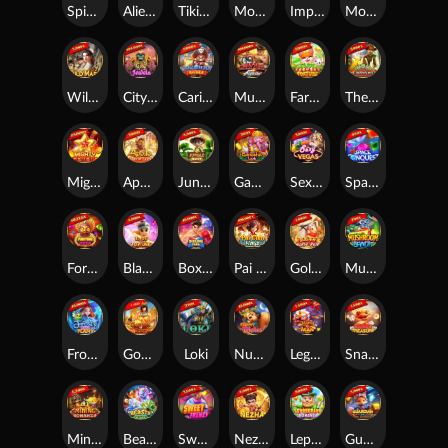
Spin and Win
Alien Smash
Tiki Rush
Money Empire
Imperial Majesty
Money Dragon
Wild Mafia
City of Jewels
Caribbean Riches
Muay Thai Fighter
Farm Of Fortune
The Maya Myth
Mighty Sevens
Apollo Ray of Luck
Jungle Quest
Ganesha Luck
Sexy Vegas
Space Conquest
Fortune Jewels III
Blade of Fortune
Boxing Fury
Pai Gow Ways
Golden Horse Ride
Mushroom Bandit
Frosty and Flamy
Goddess Of Egypt
Loki
Nutty Riches
Legend of Nian
Snake Treasure
Mining Bonanza
Beasts Of Luck
Sweet Frenzy
Nezha
Leprechaun Bonanza
Guardian of the Museum