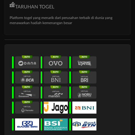
TARUHAN TOGEL
Platform togel yang menarik dari perusahan terbaik di dunia yang
menawarkan hadiah kemenangan besar