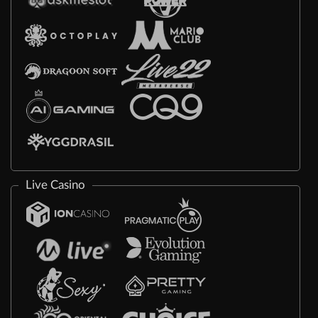
Live Casino