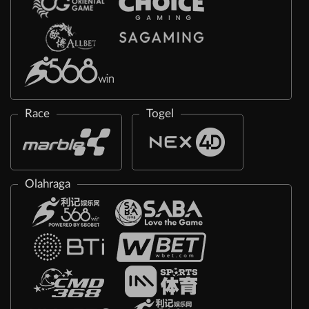
Race
Togel
Olahraga