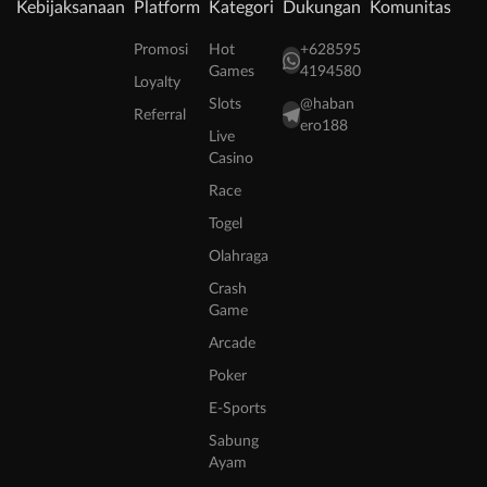
Kebijaksanaan
Platform
Kategori
Dukungan
Komunitas
Promosi
Hot
+628595
Games
4194580
Loyalty
Slots
@haban
Referral
ero188
Live
Casino
Race
Togel
Olahraga
Crash
Game
Arcade
Poker
E-Sports
Sabung
Ayam