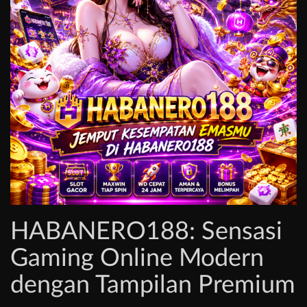
HABANERO188: Sensasi
Gaming Online Modern
dengan Tampilan Premium