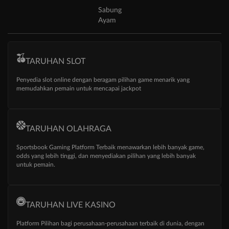
Sabung
Ayam
TARUHAN SLOT
Penyedia slot online dengan beragam pilihan game menarik yang
memudahkan pemain untuk mencapai jackpot
TARUHAN OLAHRAGA
Sportsbook Gaming Platform Terbaik menawarkan lebih banyak game,
odds yang lebih tinggi, dan menyediakan pilihan yang lebih banyak
untuk pemain.
TARUHAN LIVE KASINO
Platform Pilihan bagi perusahaan-perusahaan terbaik di dunia, dengan