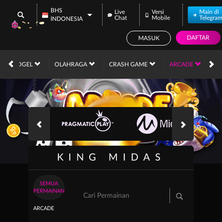
BHS
Live
Versi
Main di
Chat
Mobile
Telegra
INDONESIA
DAFTAR
MASUK
TOGEL
OLAHRAGA
CRASH GAME
ARCADE
P
KING MIDAS
SEMUA
PERMAINAN
ARCADE