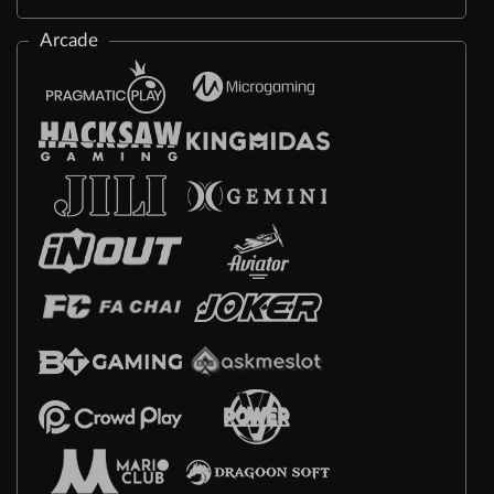
Arcade