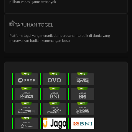
pilihan variasi game terbanyak
TARUHAN TOGEL
Platform togel yang menarik dari perusahan terbaik di dunia yang
menawarkan hadiah kemenangan besar