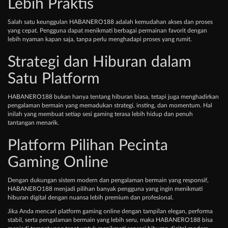
Lebih Praktis
Salah satu keunggulan HABANERO188 adalah kemudahan akses dan proses
yang cepat. Pengguna dapat menikmati berbagai permainan favorit dengan
lebih nyaman kapan saja, tanpa perlu menghadapi proses yang rumit.
Strategi dan Hiburan dalam
Satu Platform
HABANERO188 bukan hanya tentang hiburan biasa, tetapi juga menghadirkan
pengalaman bermain yang memadukan strategi, insting, dan momentum. Hal
inilah yang membuat setiap sesi gaming terasa lebih hidup dan penuh
tantangan menarik.
Platform Pilihan Pecinta
Gaming Online
Dengan dukungan sistem modern dan pengalaman bermain yang responsif,
HABANERO188 menjadi pilihan banyak pengguna yang ingin menikmati
hiburan digital dengan nuansa lebih premium dan profesional.
Jika Anda mencari platform gaming online dengan tampilan elegan, performa
stabil, serta pengalaman bermain yang lebih seru, maka HABANERO188 bisa