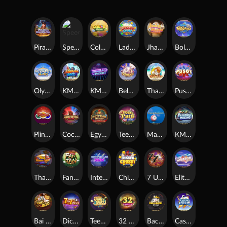
Pirate's Tresure
Speedy Andar Bahar
Colour Game
Ladder Game
Jhandi Munda
Bola Tangkas
Olympus Glory
KM Virtual Animal Race
KM Marble Knockout
Belangkai 2
Thai Hi Lo 2
Pusoy
Plinko
Cockfighting Arena
Egyptian Mines
Teen Patti Blitz
Max Keno
KM Virtual Treadmill Racing
Thai Fish Prawn Crab
Fan Tan Classic
Interstellar Run
Chicken Crossy
7 Up 7 Down Rush
Elite Aviator Club
Bai Buu
Dice Duet
Teen Patti
32 Cards
Baccarat
Cash Rocket