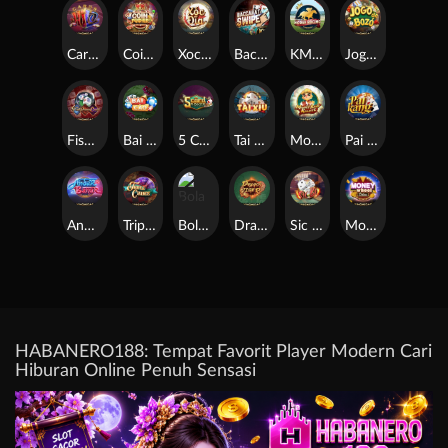
Cards Hi Lo
Coin Pusher
Xoc Dia Lightning
Baccarat: Swipe
KM Virtual Horse Racing
Jogo De Bozo
Fish Prawn Crab 2
Bai Cao
5 Card Poker
Tai Xiu
Monkey King Roulette
Pai Kang
Andar Bahar
Triple Chance
Bola Golek
Dragon Tiger 2
Sic Bo
Money Wheel Deluxe
HABANERO188: Tempat Favorit Player Modern Cari
Hiburan Online Penuh Sensasi