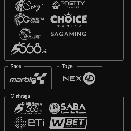
Race
Togel
Olahraga